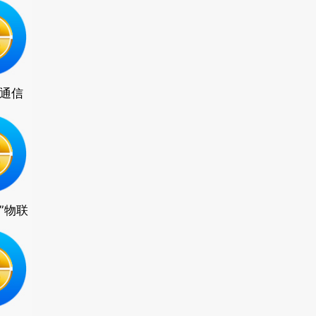
通信
”物联