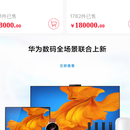
（取代外卖员） AI智能
店" AI“货找人”新模式 
物送物 主动路径规划导
化商品管理 智慧视觉 高精
81件已售
1782件已售
航 多场景通吃 20000左右
建图 降本增收24时营
8000.
180000.
00
￥
00