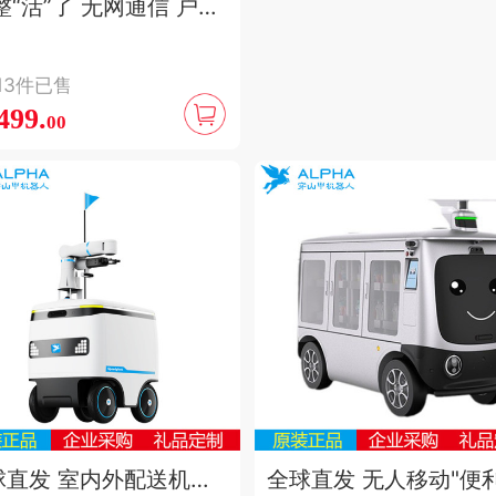
 整“活”了 无网通信 户外
 HUAWEI Mate80Pro
x全金属 14天续航天通
213件已售
斗卫星709~949
499.
00
球直发 室内外配送机器
全球直发 无人移动"便