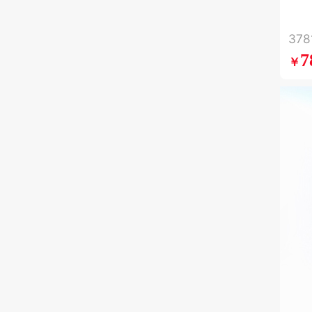
人
取
37
7
￥